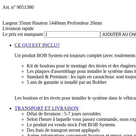
Art. n° 9051380
Largeur
35
mm
Hauteur
1440
mm
Profondeur
20
mm
Livraison rapide
Le prix est manquant
AJOUTER AU CH
CE QUI EST INCLU?
Un produit BOB System est toujours complet (avec roulements à
Kit de boulons pour le montage des tiroirs et des étagères
Les plaques d'assemblage pour installer le système dans l
Standard & Premium : les tapis en caoutchouc sont toujou
5 ans de garantie si installé par un Bobber
Les boulons et les rivets pour installer le système dans le véhicu
TRANSPORT ET LIVRAISON
Délai de livraison : 5-7 jours ouvrables
Selon l'heure à laquelle vous passez commande, nous exp
Le produit est vendu stock Fritt BOB Systems
Des frais de transport seront appliqués
Autres informations concernant livraison et retour, vous 