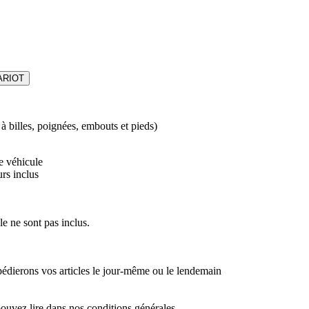
ARIOT
 billes, poignées, embouts et pieds)
e véhicule
rs inclus
le ne sont pas inclus.
édierons vos articles le jour-même ou le lendemain
pouvez lire dans nos conditions générales